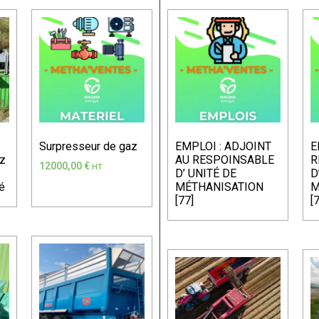
EMPLOI : ADJOINT
E
Surpresseur de gaz
AU RESPOINSABLE
R
az
12000,00
€
HT
D’ UNITÉ DE
D
MÉTHANISATION
M
é
[77]
[