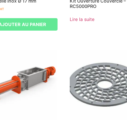
lle inox Ø 17 mm
Kit Ouverture Couvercle –
RC5000PRO
HT
Lire la suite
AJOUTER AU PANIER