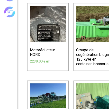
Les achats groupés
Motoréducteur
Groupe de
NORD
cogénération biog
123 kWe en
2230,00
€
HT
container insonoris