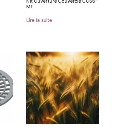
Kit Ouverture Couvercle CC66-
M1
Lire la suite