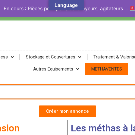
Language
En cours : Pièces pour pompes, broyeurs, agitateurs ...
gy® !
cess
Stockage et Couvertures
Traitement & Valoris
Autres Equipements
METHAVENTES
Créer mon annonce
asion
Les méthas à la