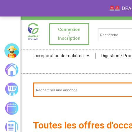
DEAL 
Bienvenue sur la Marketplace MAGMA Ener
Connexion
/
Inscription
Mon compte
Incorporation de matières
Digestion / Pro
Accueil
Mon panier
Mes commandes
Toutes les offres d'occ
Les actualités