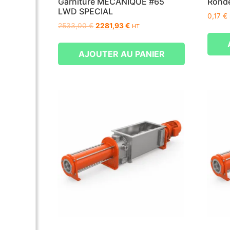
Garniture MECANIQUE #65
Ronde
LWD SPECIAL
0,17
€
2533,00
€
2281,93
€
HT
AJOUTER AU PANIER