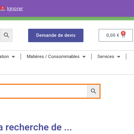
+33 (0)9 84 04 07 52
Contactez avec WhatsApp
Ignorer
infos@magma-energy.eu
0
Demande de devis
0,00
€
ation
Matières / Consommables
Services
 recherche de ...