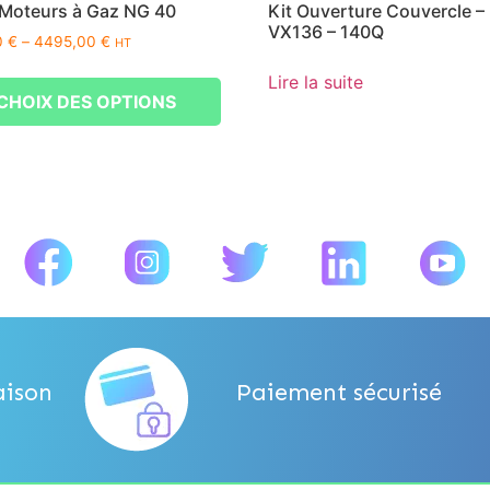
 Moteurs à Gaz NG 40
Kit Ouverture Couvercle –
VX136 – 140Q
0
€
–
4495,00
€
HT
Lire la suite
CHOIX DES OPTIONS
aison
Paiement sécurisé