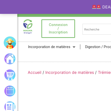
DEAL 
Bienvenue sur la Marketplace MAGMA Ener
Connexion
/
Inscription
Mon compte
Incorporation de matières
Digestion / Pro
Accueil
Accueil
/
Incorporation de matières
/
Trémie
Mon panier
Mes commandes
Les actualités