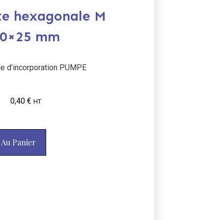
ête hexagonale M
10×25 mm
ie d’incorporation PUMPE
0,40
€
HT
 Au Panier