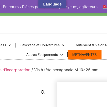
Language
En cours : Pièces pour pompes, broyeurs, agitateurs ...
gy® !
cess
Stockage et Couvertures
Traitement & Valoris
Autres Equipements
METHAVENTES
s d'incorporation
/ Vis à tête hexagonale M 10×25 mm