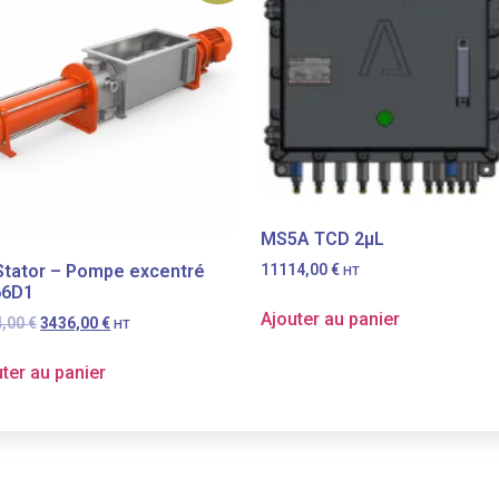
MS5A TCD 2µL
 Stator – Pompe excentré
11114,00
€
HT
66D1
Ajouter au panier
4,00
€
3436,00
€
HT
ter au panier