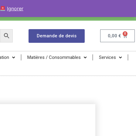
+33 (0)9 84 04 07 52
Contactez avec WhatsApp
Ignorer
infos@magma-energy.eu
0
Demande de devis
0,00
€
ation
Matières / Consommables
Services