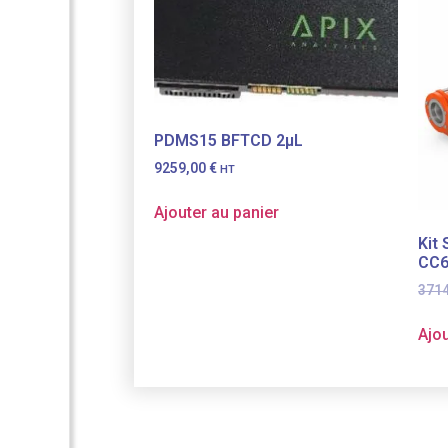
PDMS15 BFTCD 2µL
9259,00
€
HT
Ajouter au panier
Kit
CC
371
Ajou