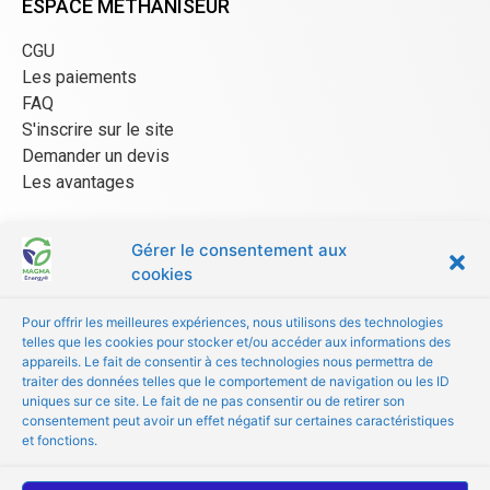
ESPACE MÉTHANISEUR
CGU
Les paiements
FAQ
S'inscrire sur le site
Demander un devis
Les avantages
Gérer le consentement aux
ESPACE FOURNISSEUR
cookies
CGU/CGV
Pour offrir les meilleures expériences, nous utilisons des technologies
Être référencé
telles que les cookies pour stocker et/ou accéder aux informations des
Les avantages
appareils. Le fait de consentir à ces technologies nous permettra de
traiter des données telles que le comportement de navigation ou les ID
FAQ
uniques sur ce site. Le fait de ne pas consentir ou de retirer son
consentement peut avoir un effet négatif sur certaines caractéristiques
© Copyright 2024 MAGMA Energy
et fonctions.