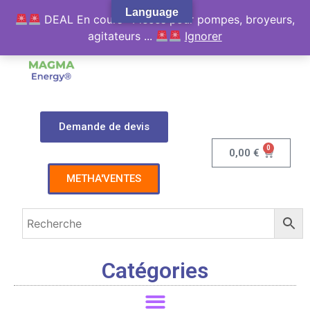
Language
DEAL En cours : Pièces pour pompes, broyeurs,
agitateurs ...
Ignorer
Demande de devis
0
0,00
€
METHA'VENTES
Catégories