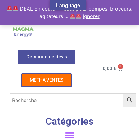
Language
DEAL En cours : Pièces pour pompes, broyeurs,
agitateurs ...
Ignorer
Demande de devis
0
0,00
€
METHA'VENTES
Catégories