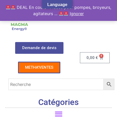
Language
DEAL En cours : Pièces pour pompes, broyeurs,
agitateurs ...
Ignorer
Demande de devis
0
0,00
€
METHA'VENTES
Catégories