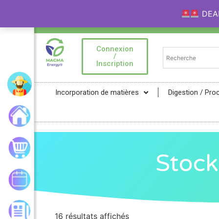
DEAL 
Bienvenue sur la Marketplace MAGMA Ener
Connexion
/
Inscription
Mon compte
Incorporation de matières
Digestion / Pro
Accueil
Mon panier
Stock
Mes commandes
Les actualités
16 résultats affichés