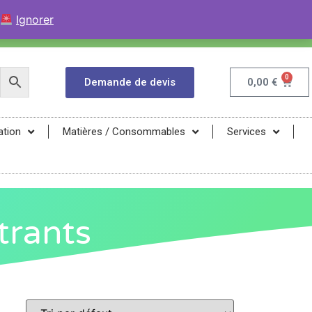
+33 (0)9 84 04 07 52
Contactez avec WhatsApp
Ignorer
infos@magma-energy.eu
0
Demande de devis
0,00
€
ation
Matières / Consommables
Services
trants