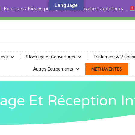
Language
En cours : Pièces pour pompes, broyeurs, agitateurs ...
gy® !
cess
Stockage et Couvertures
Traitement & Valoris
Autres Equipements
METHAVENTES
age Et Réception In