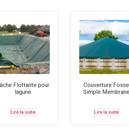
âche Flottante pour
Couverture Fosse
lagune
Simple Membran
Lire la suite
Lire la suite