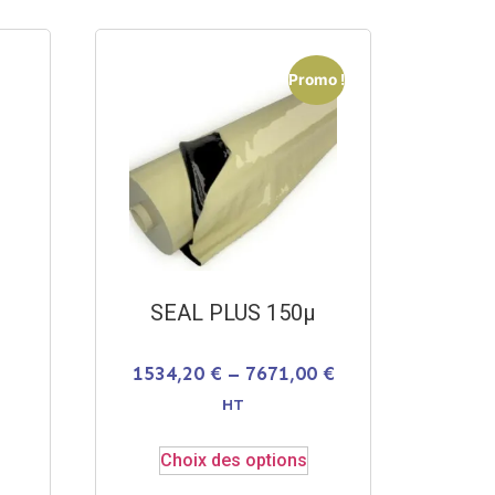
Promo !
SEAL PLUS 150µ
1534,20
€
–
7671,00
€
HT
Choix des options