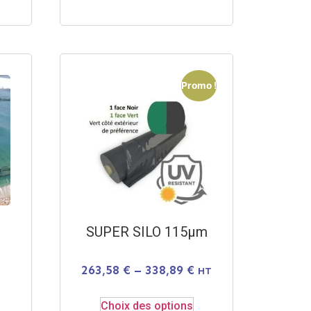
Promo !
SUPER SILO 115µm
263,58
€
–
338,89
€
HT
Choix des options