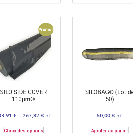
Promo !
SILO SIDE COVER
SILOBAG® (Lot d
110µm®
50)
33,91
€
–
267,82
€
50,00
€
HT
HT
Choix des options
Ajouter au panier