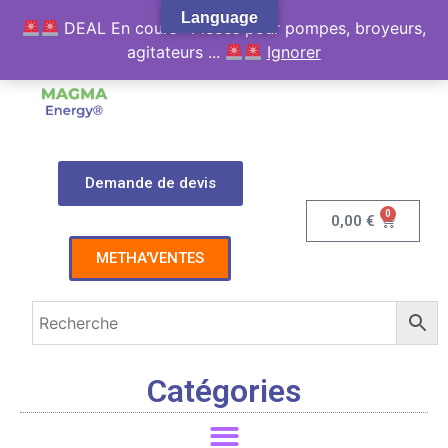
Language
DEAL En cours : Pièces pour pompes, broyeurs,
agitateurs ...
Ignorer
Demande de devis
0
0,00
€
METHA'VENTES
Catégories