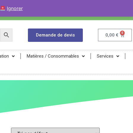
+33 (0)9 84 04 07 52
Contactez avec WhatsApp
Ignorer
infos@magma-energy.eu
0
Demande de devis
0,00
€
ation
Matières / Consommables
Services