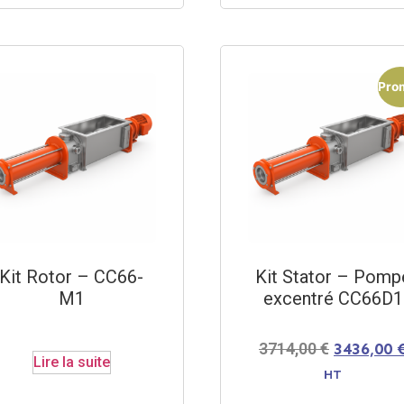
Prom
Kit Rotor – CC66-
Kit Stator – Pomp
M1
excentré CC66D1
3714,00
€
3436,00
Lire la suite
HT