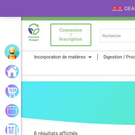
DEAL 
Bienvenue sur la Marketplace MAGMA Ener
Connexion
/
Inscription
Mon compte
Incorporation de matières
Digestion / Pro
Accueil
Mon panier
Mes commandes
Les actualités
8 résultats affichés