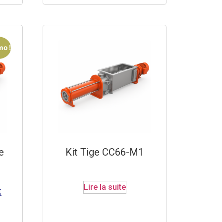
o !
e
Kit Tige CC66-M1
Lire la suite
€