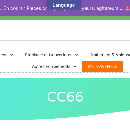
Language
En cours : Pièces pour pompes, broyeurs, agitateurs ...
gy® !
cess
Stockage et Couvertures
Traitement & Valoris
Autres Equipements
METHAVENTES
CC66