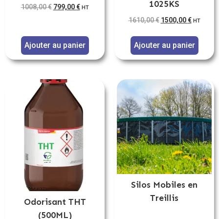
1025KS
1008,00
€
799,00
€
HT
1610,00
€
1500,00
€
HT
Ajouter au panier
Ajouter au panier
Silos Mobiles en
Treillis
Odorisant THT
(500ML)