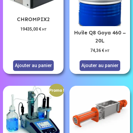
CHROMPIX2
19435,00
€
HT
Huile Q8 Goya 460 –
20L
74,36
€
HT
Ajouter au panier
Ajouter au panier
Promo !