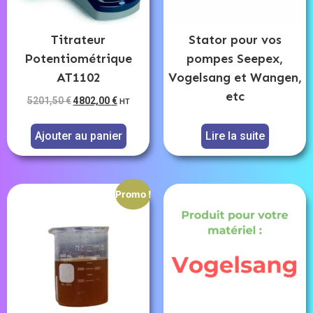
Titrateur
Stator pour vos
Potentiométrique
pompes Seepex,
AT1102
Vogelsang et Wangen,
etc
5201,50
€
4802,00
€
HT
Ajouter au panier
Lire la suite
Promo !