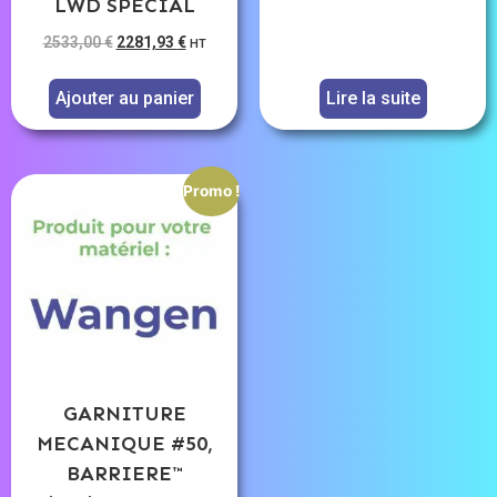
LWD SPECIAL
2533,00
€
2281,93
€
HT
Ajouter au panier
Lire la suite
Promo !
GARNITURE
MECANIQUE #50,
BARRIERE™