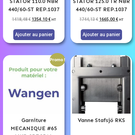
STATOR 110.0 NBR
STATOR 125.0 TR NBR
440/60-ST REP.1037
440/60-ST REP.1037
1418,48
€
1354,10
€
1744,13
€
1665,00
€
HT
HT
Ajouter au panier
Ajouter au panier
Promo !
Garniture
Vanne Stafsjö RKS
MECANIQUE #65