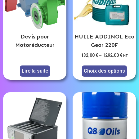
Devis pour
HUILE ADDINOL Eco
Motoréducteur
Gear 220F
132,00
€
–
1292,00
€
HT
Lire la suite
Choix des options