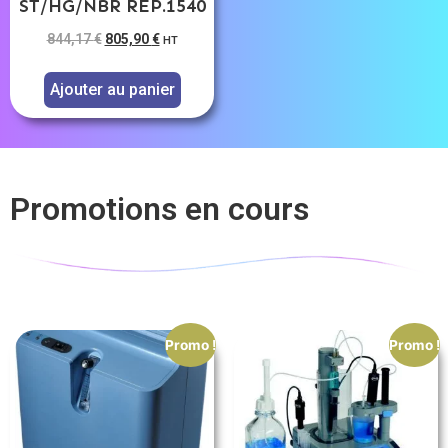
ST/HG/NBR REP.1540
844,17
€
805,90
€
HT
Ajouter au panier
Promotions en cours
Promo !
Promo !