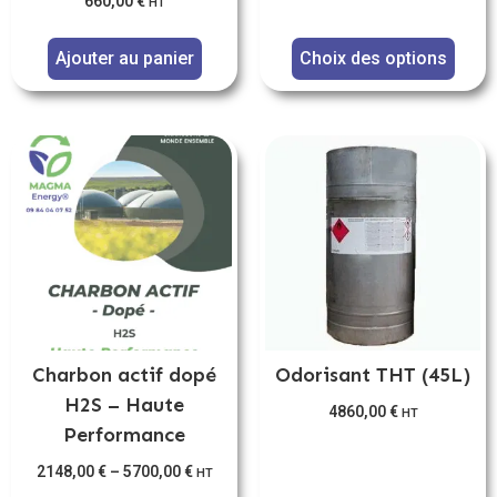
660,00
€
HT
Ajouter au panier
Choix des options
Charbon actif dopé
Odorisant THT (45L)
H2S – Haute
4860,00
€
HT
Performance
2148,00
€
–
5700,00
€
HT