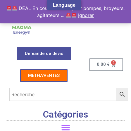
Language
DEAL En cours : Pièces pour pompes, broyeurs,
agitateurs ...
Ignorer
Demande de devis
0
0,00
€
METHA'VENTES
Catégories