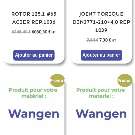
ROTOR 125.1 #65
JOINT TORIQUE
ACIER REP.1036
DIN3771-210×4,0 REP
1039
6348,49
€
6060,30
€
HT
7,64
€
7,30
€
HT
Ajouter au panier
Ajouter au panier
Promo !
Promo !