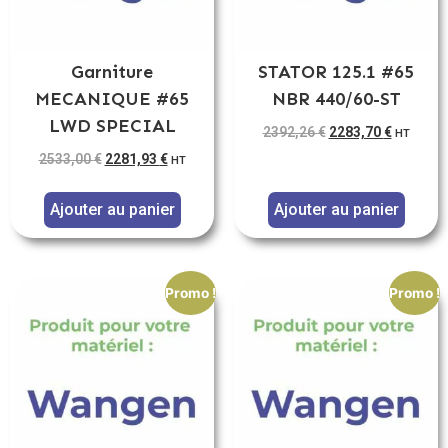
Garniture
STATOR 125.1 #65
MECANIQUE #65
NBR 440/60-ST
LWD SPECIAL
2392,26
€
2283,70
€
HT
2533,00
€
2281,93
€
HT
Ajouter au panier
Ajouter au panier
Promo !
Promo !