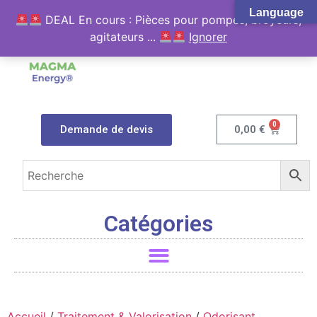
Language
DEAL En cours : Pièces pour pompes, broyeurs,
agitateurs ...
Ignorer
0
Demande de devis
0,00
€
Catégories
Accueil
/
Traitement & Valorisation
/
Odorisant