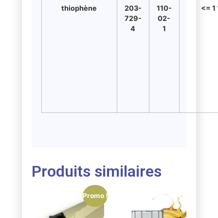
thiophène
203-
110-
<= 1
729-
02-
4
1
Produits similaires
Promo !