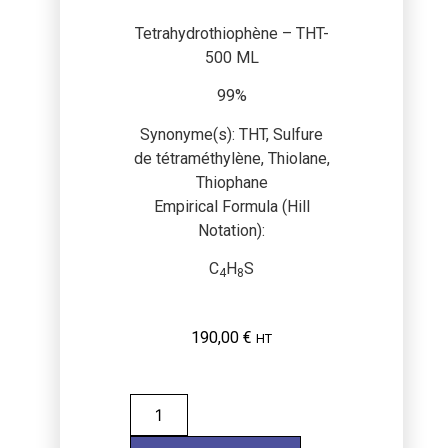
Tetrahydrothiophène – THT-
500 ML
99%
Synonyme(s): THT, Sulfure
de tétraméthylène, Thiolane,
Thiophane
Empirical Formula (Hill
Notation):
C
H
S
4
8
190,00
€
HT