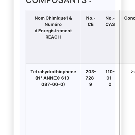
Nom Chimique1 &
No.-
No.-
Conc
Numéro
CE
CAS
d’Enregistrement
REACH
Tetrahydrothiophene
203-
110-
>
(N° ANNEX: 613-
728-
01-
087-00-0)
9
0