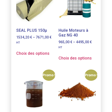
SEAL PLUS 150µ
Huile Moteurs à
Gaz NG 40
1534,20
€
–
7671,00
€
965,00
€
–
4495,00
€
HT
HT
Choix des options
Choix des options
Promo !
Promo !