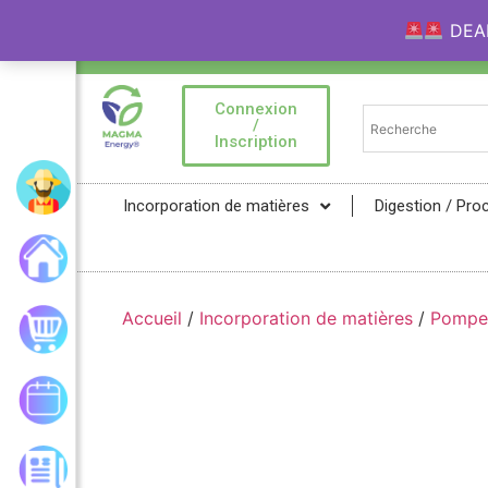
DEAL 
Bienvenue sur la Marketplace MAGMA Ener
Connexion
/
Inscription
Mon compte
Incorporation de matières
Digestion / Pro
Accueil
Accueil
/
Incorporation de matières
/
Pompe
Mon panier
Mes commandes
Les actualités