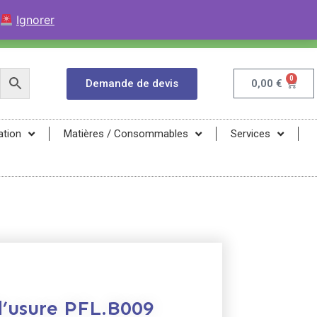
+33 (0)9 84 04 07 52
Contactez avec WhatsApp
Ignorer
infos@magma-energy.eu
0
Demande de devis
0,00
€
ation
Matières / Consommables
Services
d’usure PFL.B009