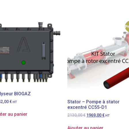
P
lyseur BIOGAZ
Stator – Pompe à stator
42,00
€
HT
excentré CC55-D1
ter au panier
2130,00
€
1969,00
€
HT
Ajouter au panier