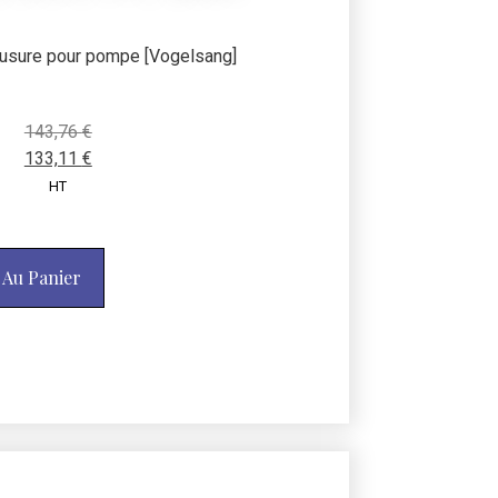
d’usure pour pompe [Vogelsang]
143,76
€
133,11
€
HT
 Au Panier