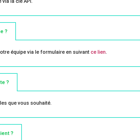
via la clé API.
ce ?
tre équipe via le formulaire en suivant
ce lien
.
te ?
cles que vous souhaité.
ient ?