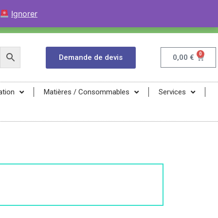
+33 (0)9 84 04 07 52
Contactez avec WhatsApp
Ignorer
infos@magma-energy.eu
0
Demande de devis
0,00
€
ation
Matières / Consommables
Services