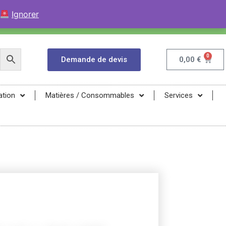
+33 (0)9 84 04 07 52
Contactez avec WhatsApp
Ignorer
infos@magma-energy.eu
0
Demande de devis
0,00
€
ation
Matières / Consommables
Services