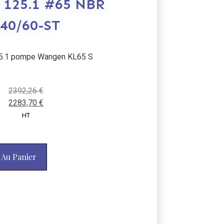
 125.1 #65 NBR
40/60-ST
5.1 pompe Wangen KL65 S
2392,26
€
2283,70
€
HT
 Au Panier