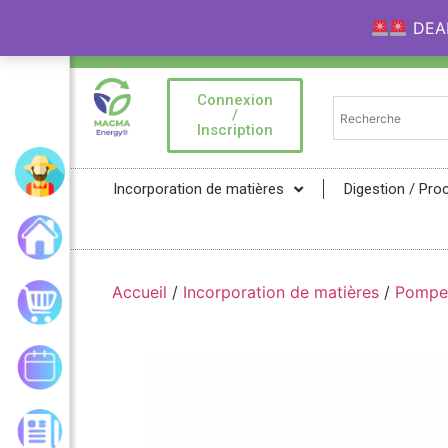
DEAL 
Bienvenue sur la Marketplace MAGMA Ener
Connexion
/
Inscription
Mon compte
Incorporation de matières
Digestion / Pro
Accueil
Accueil
/
Incorporation de matières
/
Pompe
Mon panier
Mes commandes
Les actualités