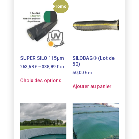
Promo !
SUPER SILO 115µm
SILOBAG® (Lot de
50)
263,58
€
–
338,89
€
HT
50,00
€
HT
Choix des options
Ajouter au panier