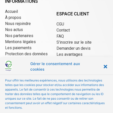
INFORMATIONS
Accueil
ESPACE CLIENT
À propos
Nous rejoindre
CGU
Nos actus
Contact
Nos partenaires
FAQ
Mentions légales
S'inscrire sur le site
Les paiements
Demander un devis
Protection des données
Les avantages
CGU Mangopay
Gérer le consentement aux
cookies
ESPACE VENDEUR
Pour offrir les meilleures expériences, nous utilisons des technologies
telles que les cookies pour stocker et/ou accéder aux informations des
CGU/CGV
appareils. Le fait de consentir à ces technologies nous permettra de
Être référencé
traiter des données telles que le comportement de navigation ou les ID
uniques sur ce site. Le fait de ne pas consentir ou de retirer son
Les avantages
consentement peut avoir un effet négatif sur certaines caractéristiques
FAQ
et fonctions.
© Copyright 2022 MAGMA Energy