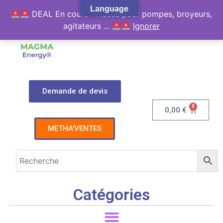
Language
DEAL En cours : Pièces pour pompes, broyeurs,
agitateurs ...
Ignorer
Demande de devis
0
0,00
€
METHA'VENTES
Catégories