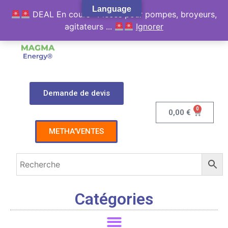
Language
DEAL En cours : Pièces pour pompes, broyeurs,
agitateurs ...
Ignorer
Demande de devis
0
0,00
€
METHA'VENTES
Catégories