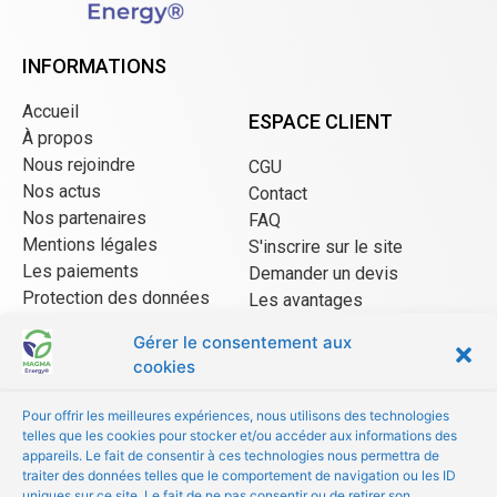
INFORMATIONS
Accueil
ESPACE CLIENT
À propos
Nous rejoindre
CGU
Nos actus
Contact
Nos partenaires
FAQ
Mentions légales
S'inscrire sur le site
Les paiements
Demander un devis
Protection des données
Les avantages
CGU Mangopay
Gérer le consentement aux
cookies
ESPACE VENDEUR
Pour offrir les meilleures expériences, nous utilisons des technologies
telles que les cookies pour stocker et/ou accéder aux informations des
CGU/CGV
appareils. Le fait de consentir à ces technologies nous permettra de
Être référencé
traiter des données telles que le comportement de navigation ou les ID
uniques sur ce site. Le fait de ne pas consentir ou de retirer son