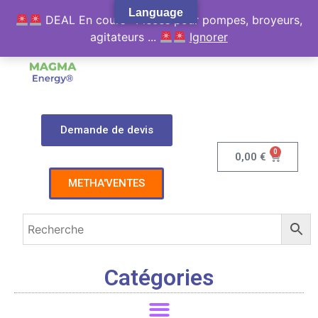
Language
DEAL En cours : Pièces pour pompes, broyeurs,
agitateurs ...
Ignorer
Demande de devis
0
0,00
€
METHA'VENTES
Catégories