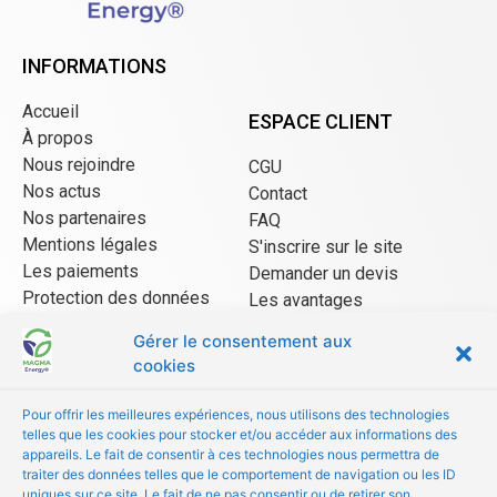
INFORMATIONS
Accueil
ESPACE CLIENT
À propos
Nous rejoindre
CGU
Nos actus
Contact
Nos partenaires
FAQ
Mentions légales
S'inscrire sur le site
Les paiements
Demander un devis
Protection des données
Les avantages
CGU Mangopay
Gérer le consentement aux
cookies
ESPACE VENDEUR
Pour offrir les meilleures expériences, nous utilisons des technologies
telles que les cookies pour stocker et/ou accéder aux informations des
CGU/CGV
appareils. Le fait de consentir à ces technologies nous permettra de
Être référencé
traiter des données telles que le comportement de navigation ou les ID
uniques sur ce site. Le fait de ne pas consentir ou de retirer son