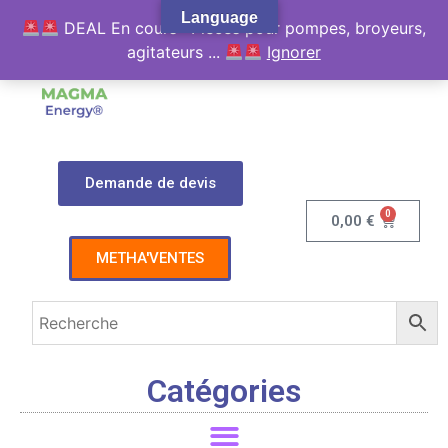
Language
DEAL En cours : Pièces pour pompes, broyeurs,
agitateurs ...
Ignorer
Demande de devis
0
0,00
€
METHA'VENTES
Catégories