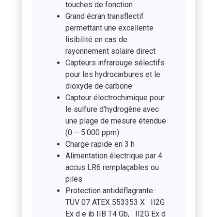
touches de fonction
Grand écran transflectif
permettant une excellente
lisibilité en cas de
rayonnement solaire direct
Capteurs infrarouge sélectifs
pour les hydrocarbures et le
dioxyde de carbone
Capteur électrochimique pour
le sulfure d’hydrogène avec
une plage de mesure étendue
(0 – 5.000 ppm)
Charge rapide en 3 h
Alimentation électrique par 4
accus LR6 remplaçables ou
piles
Protection antidéflagrante :
TÜV 07 ATEX 553353 X II2G
Ex d e ib IIB T4 Gb, II2G Ex d