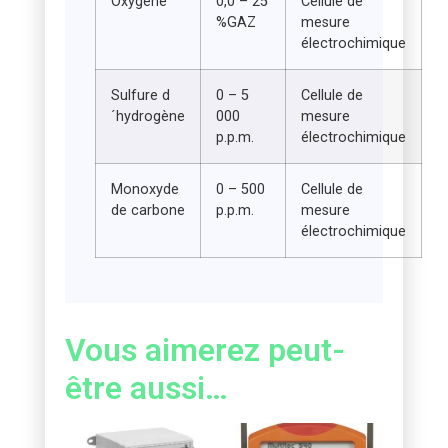
Oxygène
0,0 – 25
Cellule de
%GAZ
mesure
électrochimique
Sulfure d
0 – 5
Cellule de
´hydrogène
000
mesure
p.p.m.
électrochimique
Monoxyde
0 – 500
Cellule de
de carbone
p.p.m.
mesure
électrochimique
Vous aimerez peut-
être aussi…