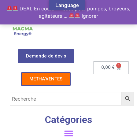
Language
DEAL En cours : Pièces pour pompes, broyeurs,
agitateurs ...
Ignorer
Demande de devis
0
0,00
€
METHA'VENTES
Catégories