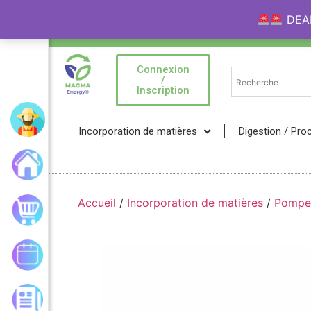
DEAL 
Bienvenue sur la Marketplace MAGMA Ener
Connexion
/
Inscription
Mon compte
Incorporation de matières
Digestion / Pro
Accueil
Accueil
/
Incorporation de matières
/
Pompe
Mon panier
Mes commandes
Les actualités