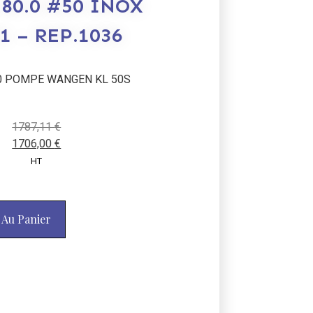
80.0 #50 INOX
01 – REP.1036
0 POMPE WANGEN KL 50S
1787,11
€
1706,00
€
HT
 Au Panier