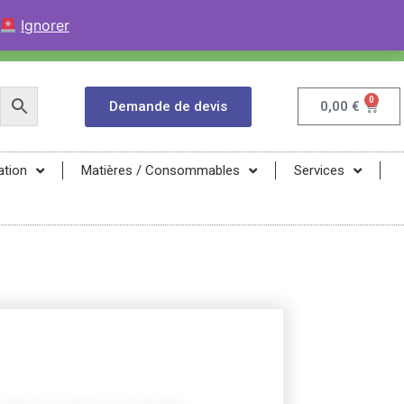
+33 (0)9 84 04 07 52
Contactez avec WhatsApp
Ignorer
infos@magma-energy.eu
0
Demande de devis
0,00
€
ation
Matières / Consommables
Services