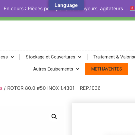
Language
En cours : Pièces pour pompes, broyeurs, agitateurs ...
gy® !
cess
Stockage et Couvertures
Traitement & Valoris
Autres Equipements
METHAVENTES
s
/ ROTOR 80.0 #50 INOX 1.4301 – REP.1036