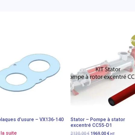
P
 plaques d’usure – VX136-140
Stator – Pompe à stator
excentré CC55-D1
 la suite
2130,00
€
1969,00
€
HT