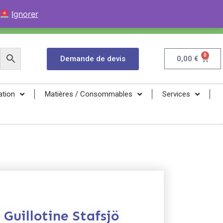
+33 (0)9 84 04 07 52
Contactez avec WhatsApp
Ignorer
infos@magma-energy.eu
0
Demande de devis
0,00
€
ation
Matières / Consommables
Services
Guillotine Stafsjö