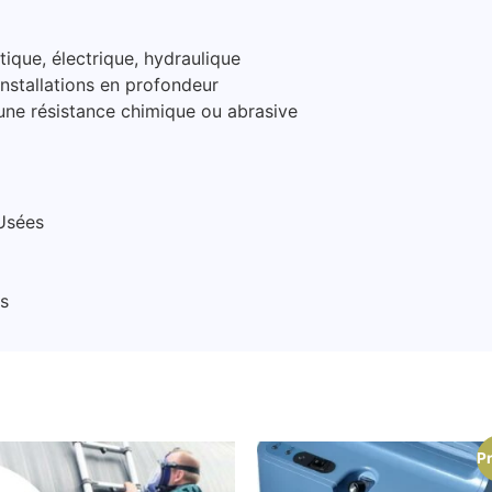
que, électrique, hydraulique
installations en profondeur
ne résistance chimique ou abrasive
Usées
s
P