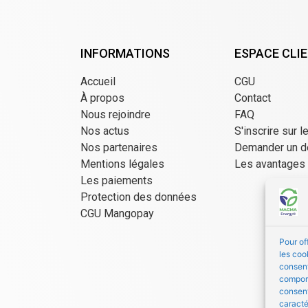
INFORMATIONS
ESPACE CLI
Accueil
CGU
À propos
Contact
Nous rejoindre
FAQ
Nos actus
S'inscrire sur l
Nos partenaires
Demander un d
Mentions légales
Les avantages
Les paiements
Protection des données
CGU Mangopay
Pour of
les coo
consent
comport
consent
caracté