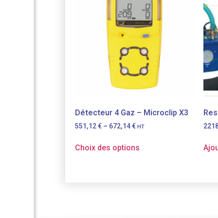
Détecteur 4 Gaz – Microclip X3
Resp
551,12
€
–
672,14
€
221
HT
Choix des options
Ajou