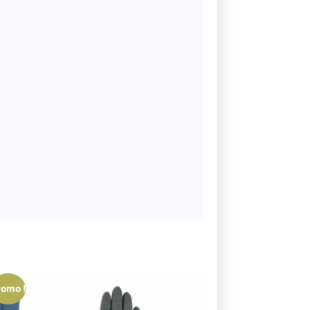
romo !