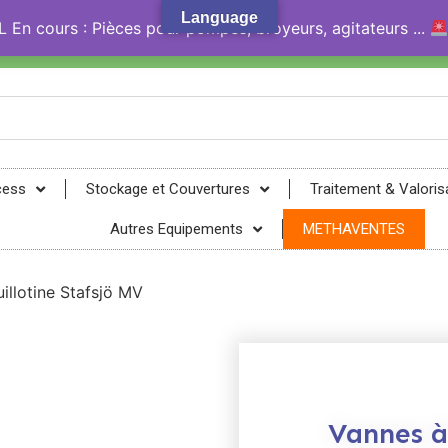
Language
En cours : Pièces pour pompes, broyeurs, agitateurs ...
gy® !
cess
Stockage et Couvertures
Traitement & Valoris
Autres Equipements
METHAVENTES
illotine Stafsjö MV
Vannes à 