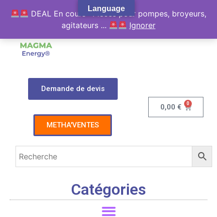
Language
DEAL En cours : Pièces pour pompes, broyeurs,
agitateurs ...
Ignorer
Demande de devis
0
0,00
€
METHA'VENTES
Catégories