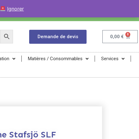
+33 (0)9 84 04 07 52
Contactez avec WhatsApp
Ignorer
infos@magma-energy.eu
0
Demande de devis
0,00
€
ation
Matières / Consommables
Services
e Stafsjö SLF