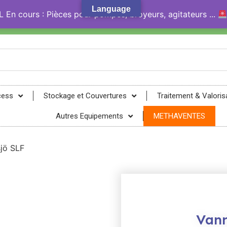
Language
En cours : Pièces pour pompes, broyeurs, agitateurs ...
gy® !
cess
Stockage et Couvertures
Traitement & Valoris
Autres Equipements
METHAVENTES
jö SLF
Vann