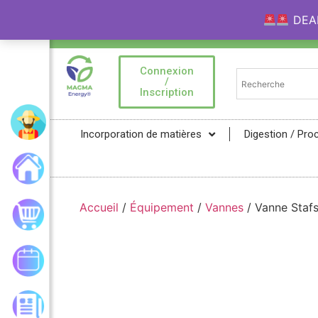
DEAL 
Bienvenue sur la Marketplace MAGMA Ener
Connexion
/
Inscription
Mon compte
Incorporation de matières
Digestion / Pro
Accueil
Accueil
/
Équipement
/
Vannes
/ Vanne Stafs
Mon panier
Mes commandes
Les actualités