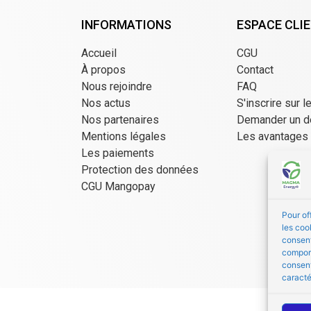
INFORMATIONS
ESPACE CLI
Accueil
CGU
À propos
Contact
Nous rejoindre
FAQ
Nos actus
S'inscrire sur l
Nos partenaires
Demander un d
Mentions légales
Les avantages
Les paiements
Protection des données
CGU Mangopay
Pour of
les coo
consent
comport
consent
caracté