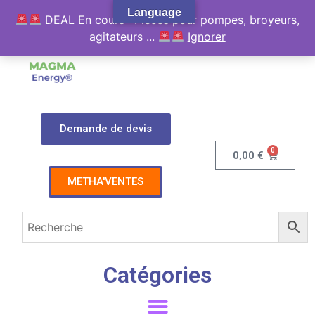
Language
DEAL En cours : Pièces pour pompes, broyeurs,
agitateurs ...
Ignorer
Demande de devis
0
0,00
€
METHA'VENTES
Catégories