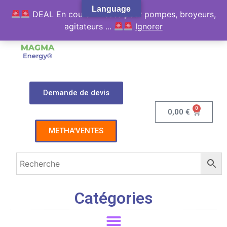
Language
DEAL En cours : Pièces pour pompes, broyeurs,
agitateurs ...
Ignorer
Demande de devis
0
0,00
€
METHA'VENTES
Catégories