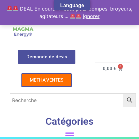
Language
DEAL En cours : Pièces pour pompes, broyeurs,
agitateurs ...
Ignorer
Demande de devis
0
0,00
€
METHA'VENTES
Catégories