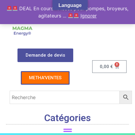
Language
DEAL En cours : Pièces pour pompes, broyeurs,
agitateurs ...
Ignorer
Demande de devis
0
0,00
€
METHA'VENTES
Catégories