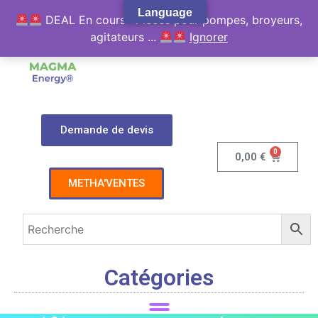
Language
DEAL En cours : Pièces pour pompes, broyeurs,
agitateurs ...
Ignorer
Demande de devis
0
0,00
€
METHA'VENTES
Catégories