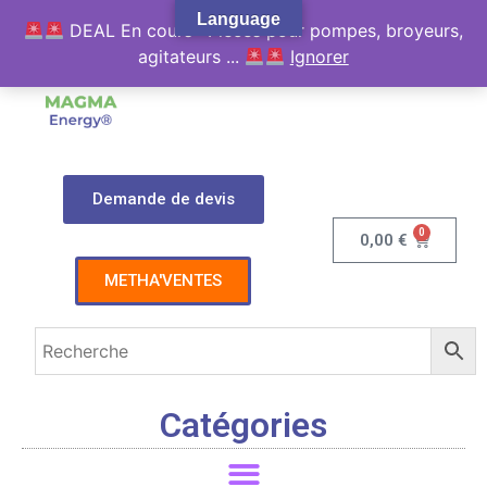
Language
DEAL En cours : Pièces pour pompes, broyeurs,
agitateurs ...
Ignorer
Demande de devis
0
0,00
€
METHA'VENTES
Catégories