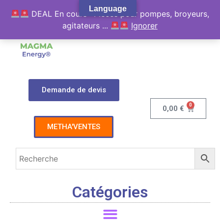
Language
DEAL En cours : Pièces pour pompes, broyeurs,
agitateurs ...
Ignorer
Demande de devis
0
0,00
€
METHA'VENTES
Catégories