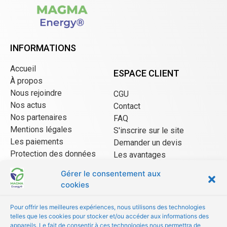
INFORMATIONS
Accueil
ESPACE CLIENT
À propos
Nous rejoindre
CGU
Nos actus
Contact
Nos partenaires
FAQ
Mentions légales
S'inscrire sur le site
Les paiements
Demander un devis
Protection des données
Les avantages
CGU Mangopay
Gérer le consentement aux
cookies
ESPACE VENDEUR
Pour offrir les meilleures expériences, nous utilisons des technologies
telles que les cookies pour stocker et/ou accéder aux informations des
CGU/CGV
appareils. Le fait de consentir à ces technologies nous permettra de