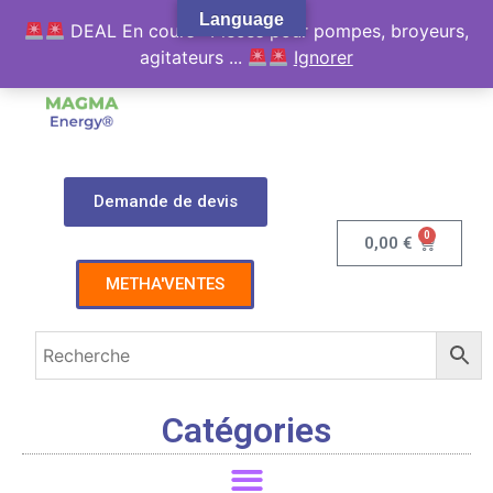
Language
DEAL En cours : Pièces pour pompes, broyeurs,
agitateurs ...
Ignorer
Demande de devis
0
0,00
€
METHA'VENTES
Catégories