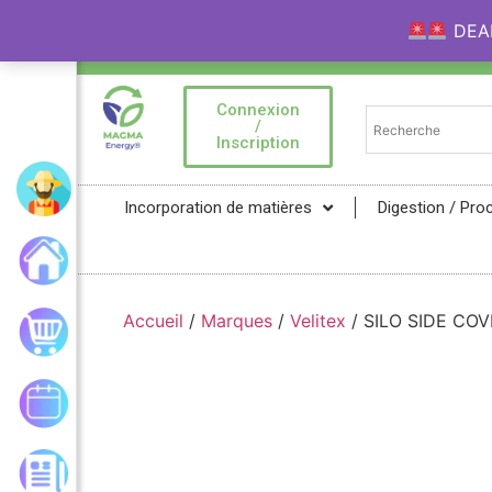
DEAL 
Bienvenue sur la Marketplace MAGMA Ener
Connexion
/
Inscription
Mon compte
Incorporation de matières
Digestion / Pro
Accueil
Accueil
/
Marques
/
Velitex
/ SILO SIDE CO
Mon panier
Mes commandes
Les actualités