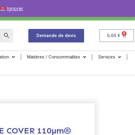
+33 (0)9 84 04 07 52
Contactez avec WhatsApp
Ignorer
infos@magma-energy.eu
0
Demande de devis
0,00
€
ation
Matières / Consommables
Services
DE COVER 110µm®