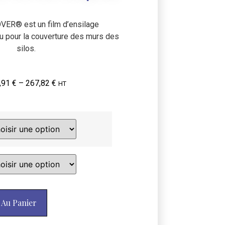
ER® est un film d’ensilage
u pour la couverture des murs des
silos.
,91
€
–
267,82
€
HT
 Au Panier