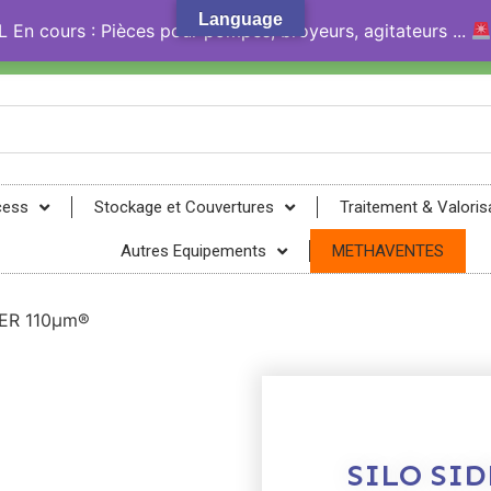
Language
En cours : Pièces pour pompes, broyeurs, agitateurs ...
gy® !
cess
Stockage et Couvertures
Traitement & Valoris
Autres Equipements
METHAVENTES
VER 110µm®
SILO SI