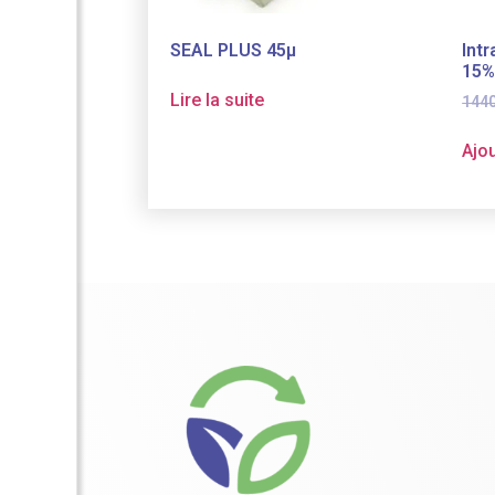
SEAL PLUS 45µ
Int
15%
Lire la suite
144
Ajou