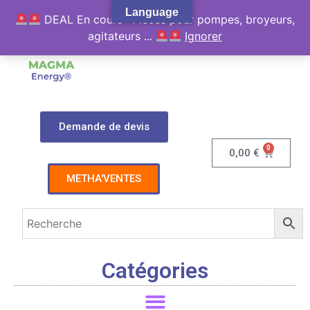
Language
DEAL En cours : Pièces pour pompes, broyeurs,
agitateurs ...
Ignorer
Demande de devis
0
0,00
€
METHA'VENTES
Catégories