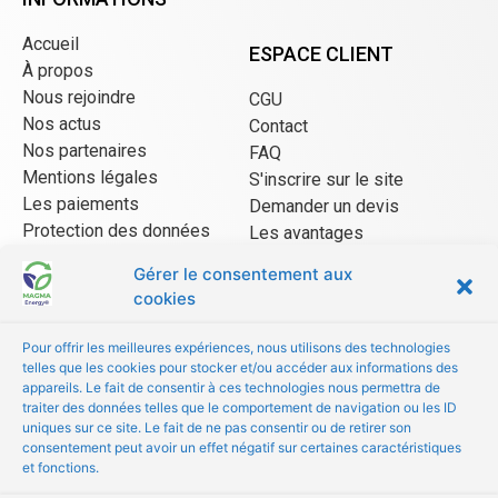
Accueil
ESPACE CLIENT
À propos
Nous rejoindre
CGU
Nos actus
Contact
Nos partenaires
FAQ
Mentions légales
S'inscrire sur le site
Les paiements
Demander un devis
Protection des données
Les avantages
CGU Mangopay
Gérer le consentement aux
cookies
ESPACE VENDEUR
Pour offrir les meilleures expériences, nous utilisons des technologies
telles que les cookies pour stocker et/ou accéder aux informations des
CGU/CGV
appareils. Le fait de consentir à ces technologies nous permettra de
Être référencé
traiter des données telles que le comportement de navigation ou les ID
uniques sur ce site. Le fait de ne pas consentir ou de retirer son
Les avantages
consentement peut avoir un effet négatif sur certaines caractéristiques
FAQ
et fonctions.
© Copyright 2022 MAGMA Energy