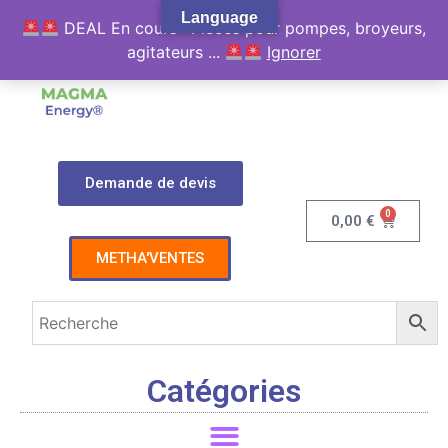
Language
DEAL En cours : Pièces pour pompes, broyeurs,
agitateurs ...
Ignorer
Demande de devis
0
0,00
€
METHA'VENTES
Catégories