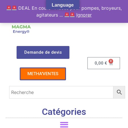
Language
DEAL En cours : Pièces pour pompes, broyeurs,
agitateurs ...
Ignorer
Demande de devis
0
0,00
€
METHA'VENTES
Catégories