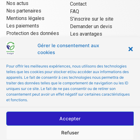
Nos actus
Contact
Nos partenaires
FAQ
Mentions légales
S'inscrire sur le site
Les paiements
Demander un devis
Protection des données
Les avantages
CGU Mangopay
Gérer le consentement aux
cookies
ESPACE VENDEUR
Pour offrir les meilleures expériences, nous utilisons des technologies
telles que les cookies pour stocker et/ou accéder aux informations des
CGU/CGV
appareils. Le fait de consentir à ces technologies nous permettra de
Être référencé
traiter des données telles que le comportement de navigation ou les ID
uniques sur ce site. Le fait de ne pas consentir ou de retirer son
Les avantages
consentement peut avoir un effet négatif sur certaines caractéristiques
FAQ
et fonctions.
© Copyright 2022 MAGMA Energy
Accepter
Refuser