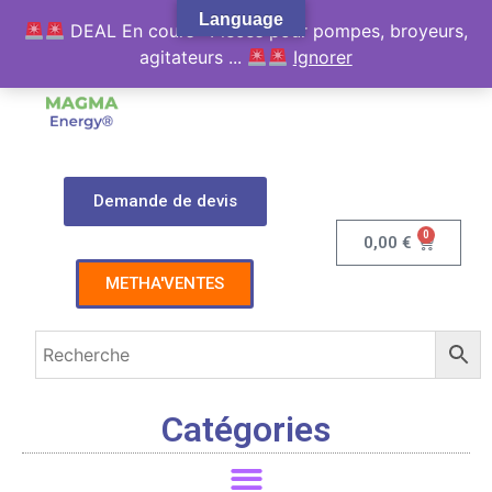
Language
DEAL En cours : Pièces pour pompes, broyeurs,
agitateurs ...
Ignorer
Demande de devis
0
0,00
€
METHA'VENTES
Catégories