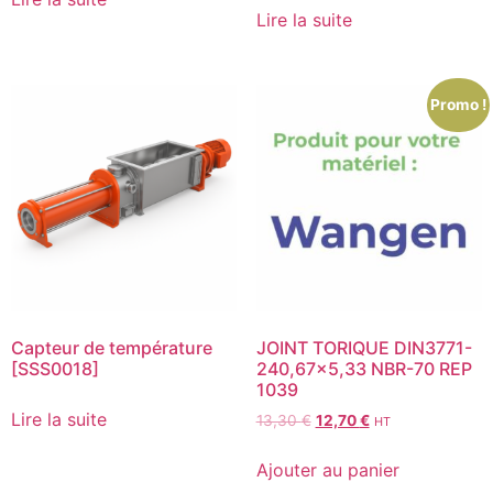
Lire la suite
Promo !
Capteur de température
JOINT TORIQUE DIN3771-
[SSS0018]
240,67×5,33 NBR-70 REP
1039
Lire la suite
13,30
€
12,70
€
HT
Ajouter au panier