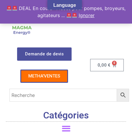
Language
DEAL En cours : Pièces pour pompes, broyeurs,
agitateurs ...
Ignorer
Demande de devis
0
0,00
€
METHA'VENTES
Catégories