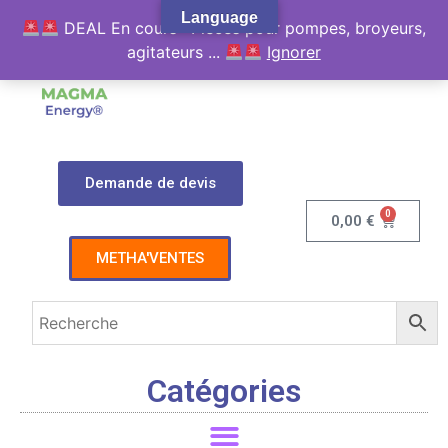
Language
DEAL En cours : Pièces pour pompes, broyeurs,
agitateurs ...
Ignorer
Demande de devis
0
0,00
€
METHA'VENTES
Catégories