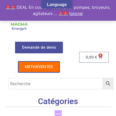
Language
DEAL En cours : Pièces pour pompes, broyeurs,
agitateurs ...
Ignorer
Demande de devis
0
0,00
€
METHA'VENTES
Catégories