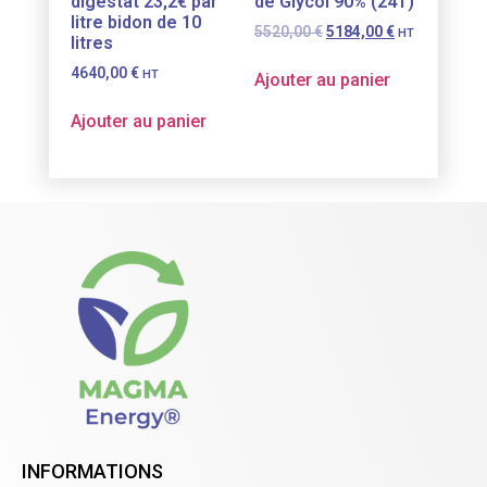
digestat 23,2€ par
de Glycol 90% (24T)
litre bidon de 10
5520,00
€
5184,00
€
HT
litres
4640,00
€
HT
Ajouter au panier
Ajouter au panier
INFORMATIONS