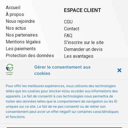
Accueil
ESPACE CLIENT
À propos
Nous rejoindre
CGU
Nos actus
Contact
Nos partenaires
FAQ
Mentions légales
S'inscrire sur le site
Les paiements
Demander un devis
Protection des données
Les avantages
CGU Mangopay
Gérer le consentement aux
cookies
ESPACE VENDEUR
Pour offrir les meilleures expériences, nous utilisons des technologies
telles que les cookies pour stocker et/ou accéder aux informations des
CGU/CGV
appareils. Le fait de consentir à ces technologies nous permettra de
Être référencé
traiter des données telles que le comportement de navigation ou les ID
uniques sur ce site. Le fait de ne pas consentir ou de retirer son
Les avantages
consentement peut avoir un effet négatif sur certaines caractéristiques
FAQ
et fonctions.
© Copyright 2022 MAGMA Energy