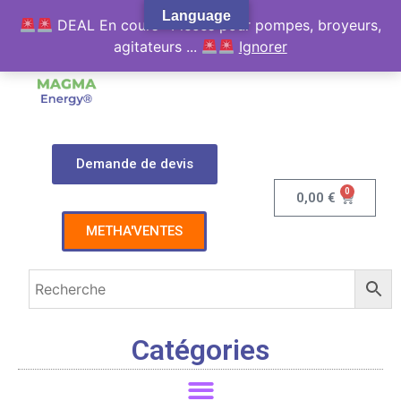
Language
DEAL En cours : Pièces pour pompes, broyeurs,
agitateurs ...
Ignorer
Demande de devis
0
0,00
€
METHA'VENTES
Catégories