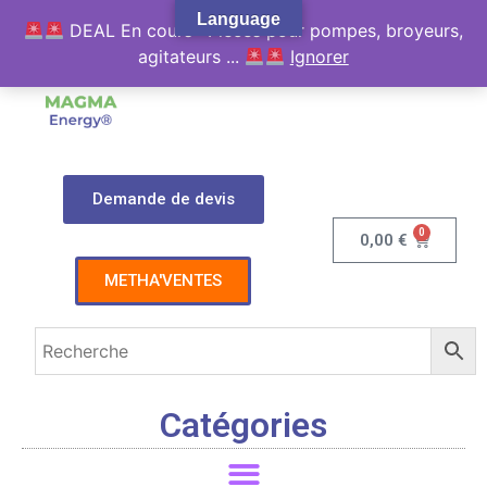
Language
DEAL En cours : Pièces pour pompes, broyeurs,
agitateurs ...
Ignorer
Demande de devis
0
0,00
€
METHA'VENTES
Catégories