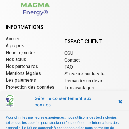
INFORMATIONS
Accueil
ESPACE CLIENT
À propos
Nous rejoindre
CGU
Nos actus
Contact
Nos partenaires
FAQ
Mentions légales
S'inscrire sur le site
Les paiements
Demander un devis
Protection des données
Les avantages
CGU Mangopay
Gérer le consentement aux
cookies
ESPACE VENDEUR
Pour offrir les meilleures expériences, nous utilisons des technologies
telles que les cookies pour stocker et/ou accéder aux informations des
CGU/CGV
appareils. Le fait de consentir à ces technologies nous permettra de