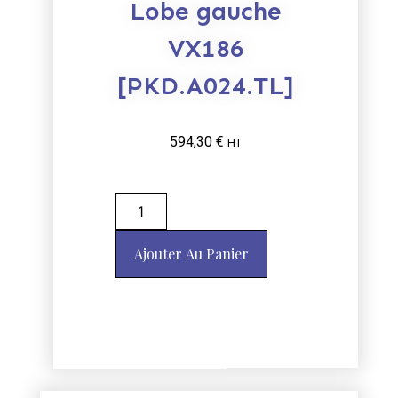
Lobe gauche
VX186
[PKD.A024.TL]
594,30
€
HT
Ajouter Au Panier