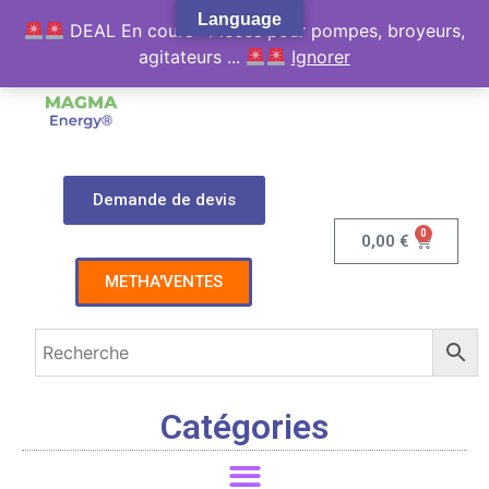
Language
DEAL En cours : Pièces pour pompes, broyeurs,
agitateurs ...
Ignorer
Demande de devis
0
0,00
€
METHA'VENTES
Catégories