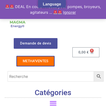
Language
DEAL En cours : Pièces pour pompes, broyeurs,
agitateurs ...
Ignorer
Demande de devis
0
0,00
€
METHA'VENTES
Catégories