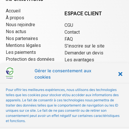
Accueil
ESPACE CLIENT
À propos
Nous rejoindre
CGU
Nos actus
Contact
Nos partenaires
FAQ
Mentions légales
S'inscrire sur le site
Les paiements
Demander un devis
Protection des données
Les avantages
CGU Mangopay
Gérer le consentement aux
cookies
ESPACE VENDEUR
Pour offrir les meilleures expériences, nous utilisons des technologies
telles que les cookies pour stocker et/ou accéder aux informations des
CGU/CGV
appareils. Le fait de consentir à ces technologies nous permettra de
Être référencé
traiter des données telles que le comportement de navigation ou les ID
uniques sur ce site. Le fait de ne pas consentir ou de retirer son
Les avantages
consentement peut avoir un effet négatif sur certaines caractéristiques
FAQ
et fonctions.
© Copyright 2022 MAGMA Energy