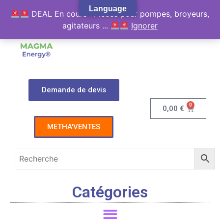
Language
DEAL En cours : Pièces pour pompes, broyeurs,
agitateurs ...
Ignorer
Demande de devis
0
0,00
€
METHA'VENTES
Catégories