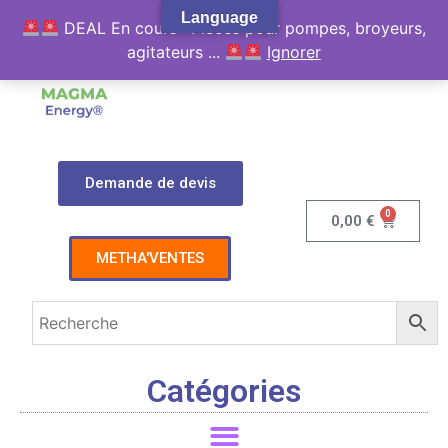
Language
DEAL En cours : Pièces pour pompes, broyeurs,
agitateurs ...
Ignorer
Demande de devis
0
0,00
€
METHA'VENTES
Catégories