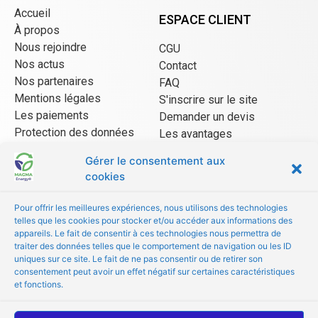
Accueil
ESPACE CLIENT
À propos
Nous rejoindre
CGU
Nos actus
Contact
Nos partenaires
FAQ
Mentions légales
S'inscrire sur le site
Les paiements
Demander un devis
Protection des données
Les avantages
CGU Mangopay
Gérer le consentement aux
cookies
ESPACE VENDEUR
Pour offrir les meilleures expériences, nous utilisons des technologies
telles que les cookies pour stocker et/ou accéder aux informations des
CGU/CGV
appareils. Le fait de consentir à ces technologies nous permettra de
Être référencé
traiter des données telles que le comportement de navigation ou les ID
uniques sur ce site. Le fait de ne pas consentir ou de retirer son
Les avantages
consentement peut avoir un effet négatif sur certaines caractéristiques
FAQ
et fonctions.
© Copyright 2022 MAGMA Energy