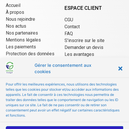
Accueil
ESPACE CLIENT
À propos
Nous rejoindre
CGU
Nos actus
Contact
Nos partenaires
FAQ
Mentions légales
S'inscrire sur le site
Les paiements
Demander un devis
Protection des données
Les avantages
CGU Mangopay
Gérer le consentement aux
cookies
ESPACE VENDEUR
Pour offrir les meilleures expériences, nous utilisons des technologies
telles que les cookies pour stocker et/ou accéder aux informations des
CGU/CGV
appareils. Le fait de consentir à ces technologies nous permettra de
Être référencé
traiter des données telles que le comportement de navigation ou les ID
uniques sur ce site. Le fait de ne pas consentir ou de retirer son
Les avantages
consentement peut avoir un effet négatif sur certaines caractéristiques
FAQ
et fonctions.
© Copyright 2022 MAGMA Energy