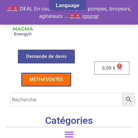
Language
DEAL En cours : Pièces pour pompes, broyeurs,
agitateurs ...
Ignorer
Demande de devis
0
0,00
€
METHA'VENTES
Catégories