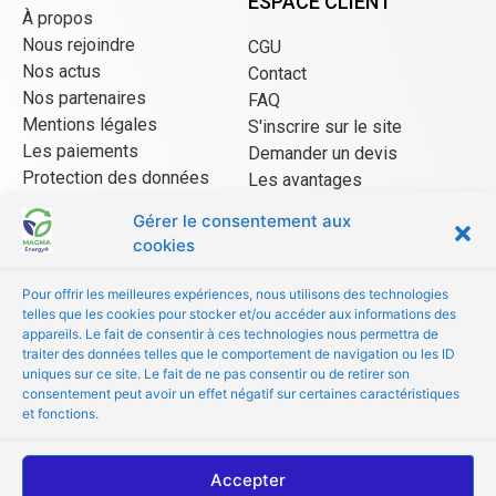
ESPACE CLIENT
À propos
Nous rejoindre
CGU
Nos actus
Contact
Nos partenaires
FAQ
Mentions légales
S'inscrire sur le site
Les paiements
Demander un devis
Protection des données
Les avantages
CGU Mangopay
Gérer le consentement aux
cookies
ESPACE VENDEUR
Pour offrir les meilleures expériences, nous utilisons des technologies
telles que les cookies pour stocker et/ou accéder aux informations des
CGU/CGV
appareils. Le fait de consentir à ces technologies nous permettra de
Être référencé
traiter des données telles que le comportement de navigation ou les ID
uniques sur ce site. Le fait de ne pas consentir ou de retirer son
Les avantages
consentement peut avoir un effet négatif sur certaines caractéristiques
FAQ
et fonctions.
© Copyright 2022 MAGMA Energy
Accepter