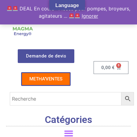
Language
DEAL En cours : Pièces pour pompes, broyeurs,
agitateurs ...
Ignorer
Demande de devis
0
0,00
€
METHA'VENTES
Catégories