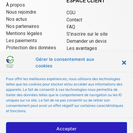
ESPACE CLIENT
À propos
Nous rejoindre
CGU
Nos actus
Contact
Nos partenaires
FAQ
Mentions légales
S'inscrire sur le site
Les paiements
Demander un devis
Protection des données
Les avantages
CGU Mangopay
Gérer le consentement aux
cookies
ESPACE VENDEUR
Pour offrir les meilleures expériences, nous utilisons des technologies
telles que les cookies pour stocker et/ou accéder aux informations des
CGU/CGV
appareils. Le fait de consentir à ces technologies nous permettra de
Être référencé
traiter des données telles que le comportement de navigation ou les ID
uniques sur ce site. Le fait de ne pas consentir ou de retirer son
Les avantages
consentement peut avoir un effet négatif sur certaines caractéristiques
FAQ
et fonctions.
© Copyright 2022 MAGMA Energy
Accepter