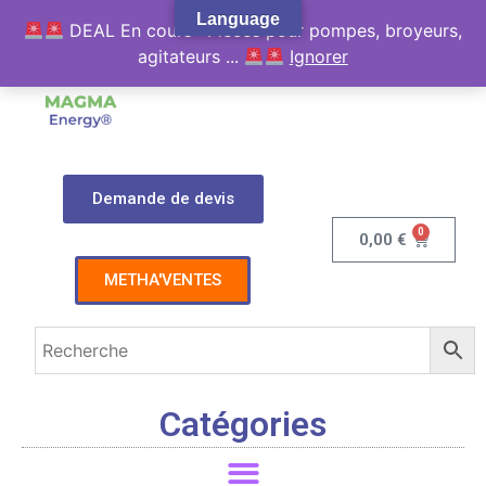
Language
DEAL En cours : Pièces pour pompes, broyeurs,
agitateurs ...
Ignorer
Demande de devis
0
0,00
€
METHA'VENTES
Catégories