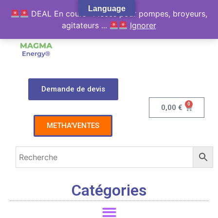
Language
DEAL En cours : Pièces pour pompes, broyeurs,
agitateurs ...
Ignorer
Demande de devis
0
0,00
€
METHA'VENTES
Catégories