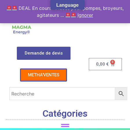
Language
DEAL En cours : Pièces pour pompes, broyeurs,
agitateurs ...
Ignorer
Demande de devis
0
0,00
€
METHA'VENTES
Catégories