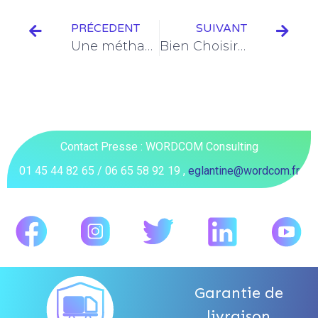
PRÉCEDENT
SUIVANT
Une méthanisation sur 10 est passée par nous…
Bien Choisir son Motoréducteur
Contact Presse : WORDCOM Consulting
01 45 44 82 65 / 06 65 58 92 19 ,
eglantine@wordcom.fr
Garantie de
livraison