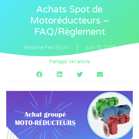
Achats Spot de
Motoréducteurs –
FAQ/Règlement
Nesrine Ferchichi
juin 15, 2023
Partager cet article