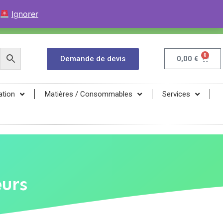
+33 (0)9 84 04 07 52
Contactez avec WhatsApp
Ignorer
infos@magma-energy.eu
0
Demande de devis
0,00
€
ation
Matières / Consommables
Services
urs