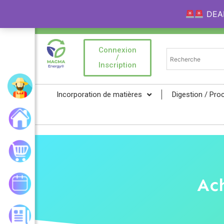
DEAL 
Bienvenue sur la Marketplace MAGMA Ener
Connexion
/
Inscription
Mon compte
Incorporation de matières
Digestion / Pro
Accueil
Mon panier
Ac
Mes commandes
Les actualités