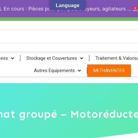
Language
En cours : Pièces pour pompes, broyeurs, agitateurs ...
gy® !
cess
Stockage et Couvertures
Traitement & Valoris
Autres Equipements
METHAVENTES
hat groupé – Motoréducte