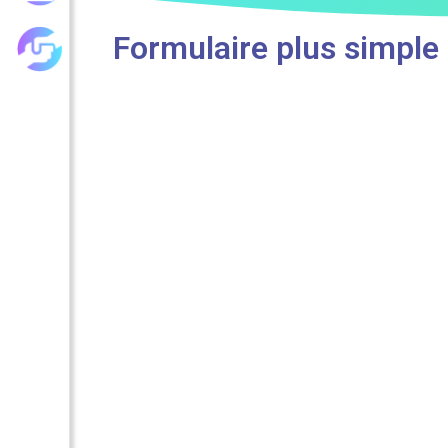
Formulaire plus simple
Les achats groupés